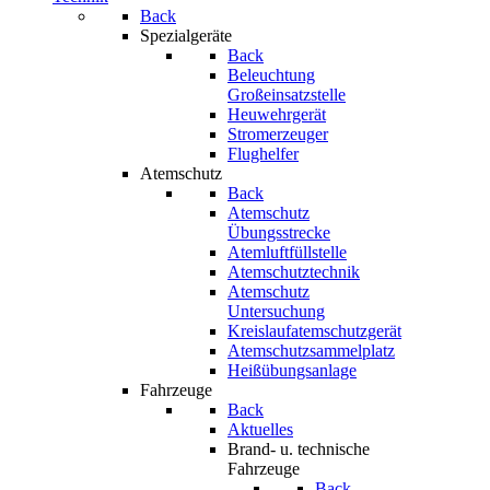
Back
Spezialgeräte
Back
Beleuchtung
Großeinsatzstelle
Heuwehrgerät
Stromerzeuger
Flughelfer
Atemschutz
Back
Atemschutz
Übungsstrecke
Atemluftfüllstelle
Atemschutztechnik
Atemschutz
Untersuchung
Kreislaufatemschutzgerät
Atemschutzsammelplatz
Heißübungsanlage
Fahrzeuge
Back
Aktuelles
Brand- u. technische
Fahrzeuge
Back