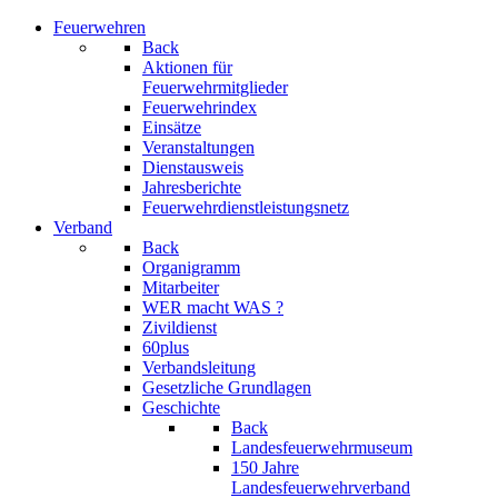
Feuerwehren
Back
Aktionen für
Feuerwehrmitglieder
Feuerwehrindex
Einsätze
Veranstaltungen
Dienstausweis
Jahresberichte
Feuerwehrdienstleistungsnetz
Verband
Back
Organigramm
Mitarbeiter
WER macht WAS ?
Zivildienst
60plus
Verbandsleitung
Gesetzliche Grundlagen
Geschichte
Back
Landesfeuerwehrmuseum
150 Jahre
Landesfeuerwehrverband