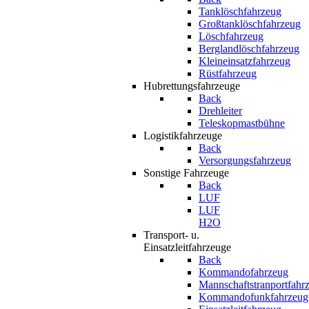
Tanklöschfahrzeug
Großtanklöschfahrzeug
Löschfahrzeug
Berglandlöschfahrzeug
Kleineinsatzfahrzeug
Rüstfahrzeug
Hubrettungsfahrzeuge
Back
Drehleiter
Teleskopmastbühne
Logistikfahrzeuge
Back
Versorgungsfahrzeug
Sonstige Fahrzeuge
Back
LUF
LUF
H2O
Transport- u.
Einsatzleitfahrzeuge
Back
Kommandofahrzeug
Mannschaftstranportfahr
Kommandofunkfahrzeug