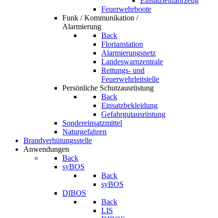
Einsatzleitfahrzeug
Feuerwehrboote
Funk / Kommunikation /
Alarmierung
Back
Florianstation
Alarmierungsnetz
Landeswarnzentrale
Rettungs- und
Feuerwehrleitstelle
Persönliche Schutzausrüstung
Back
Einsatzbekleidung
Gefahrgutausrüstung
Sondereinsatzmittel
Naturgefahren
Brandverhütungsstelle
Anwendungen
Back
syBOS
Back
syBOS
DIBOS
Back
LIS