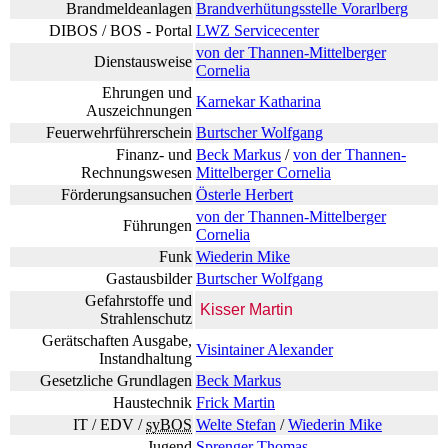
Brandmeldeanlagen
Brandverhütungsstelle Vorarlberg
DIBOS /
BOS
- Portal
LWZ Servicecenter
von der Thannen-Mittelberger
Dienstausweise
Cornelia
Ehrungen und
Karnekar Katharina
Auszeichnungen
Feuerwehrführerschein
Burtscher Wolfgang
Finanz- und
Beck Markus
/
von der Thannen-
Rechnungswesen
Mittelberger Cornelia
Förderungsansuchen
Österle Herbert
von der Thannen-Mittelberger
Führungen
Cornelia
Funk
Wiederin Mike
Gastausbilder
Burtscher Wolfgang
Gefahrstoffe und
Kisser
Martin
Strahlenschutz
Gerätschaften Ausgabe,
Visintainer Alexander
Instandhaltung
Gesetzliche Grundlagen
Beck Markus
Haustechnik
Frick Martin
IT / EDV /
syBOS
Welte Stefan
/
Wiederin Mike
Jugend
Sprenger Thomas