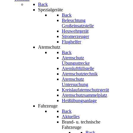
Back
Spezialgeräte
Back
Beleuchtung
Großeinsatzstelle
Heuwehrgerät
Stromerzeuger
Flughelfer
Atemschutz
Back
Atemschutz
Übungsstrecke
Atemluftfüllstelle
Atemschutztechnik
Atemschutz
Untersuchung
Kreislaufatemschutzgerät
Atemschutzsammelplatz
Heißübungsanlage
Fahrzeuge
Back
Aktuelles
Brand- u. technische
Fahrzeuge
Back