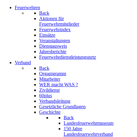
Feuerwehren
Back
Aktionen für
Feuerwehrmitglieder
Feuerwehrindex
Einsätze
Veranstaltungen
Dienstausweis
Jahresberichte
Feuerwehrdienstleistungsnetz
Verband
Back
Organigramm
Mitarbeiter
WER macht WAS ?
Zivildienst
60plus
Verbandsleitung
Gesetzliche Grundlagen
Geschichte
Back
Landesfeuerwehrmuseum
150 Jahre
Landesfeuerwehrverband