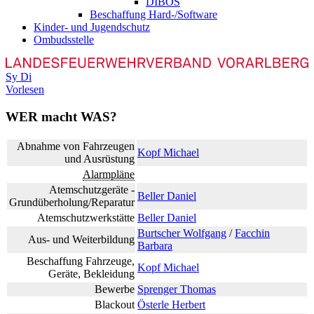
DIBOS
Beschaffung Hard-/Software
Kinder- und Jugendschutz
Ombudsstelle
Sy
Di
Vorlesen
WER macht WAS?
Abnahme von Fahrzeugen
Kopf Michael
und Ausrüstung
Alarmpläne
Atemschutzgeräte -
Beller Daniel
Grundüberholung/Reparatur
Atemschutzwerkstätte
Beller Daniel
Burtscher Wolfgang
/
Facchin
Aus- und Weiterbildung
Barbara
Beschaffung Fahrzeuge,
Kopf Michael
Geräte, Bekleidung
Bewerbe
Sprenger Thomas
Blackout
Österle Herbert