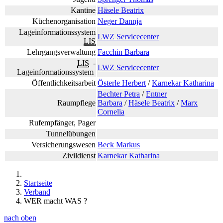
Kantine
Häsele Beatrix
Küchenorganisation
Neger Dannja
Lageinformationssystem
LWZ Servicecenter
LIS
Lehrgangsverwaltung
Facchin Barbara
LIS
-
LWZ Servicecenter
Lageinformationssystem
Öffentlichkeitsarbeit
Österle Herbert
/
Karnekar Katharina
Bechter Petra
/
Entner
Raumpflege
Barbara
/
Häsele Beatrix
/
Marx
Cornelia
Rufempfänger, Pager
Tunnelübungen
Versicherungswesen
Beck Markus
Zivildienst
Karnekar Katharina
Startseite
Verband
WER macht WAS ?
nach oben