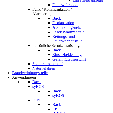
Einsatzleitfahrzeug
Feuerwehrboote
Funk / Kommunikation /
Alarmierung
Back
Florianstation
Alarmierungsnetz
Landeswarnzentrale
Rettungs- und
Feuerwehrleitstelle
Persönliche Schutzausrüstung
Back
Einsatzbekleidung
Gefahrgutausrüstung
Sondereinsatzmittel
Naturgefahren
Brandverhütungsstelle
Anwendungen
Back
syBOS
Back
syBOS
DIBOS
Back
LIS