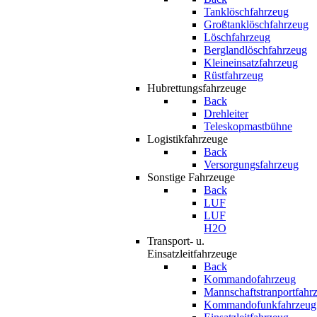
Tanklöschfahrzeug
Großtanklöschfahrzeug
Löschfahrzeug
Berglandlöschfahrzeug
Kleineinsatzfahrzeug
Rüstfahrzeug
Hubrettungsfahrzeuge
Back
Drehleiter
Teleskopmastbühne
Logistikfahrzeuge
Back
Versorgungsfahrzeug
Sonstige Fahrzeuge
Back
LUF
LUF
H2O
Transport- u.
Einsatzleitfahrzeuge
Back
Kommandofahrzeug
Mannschaftstranportfahr
Kommandofunkfahrzeug