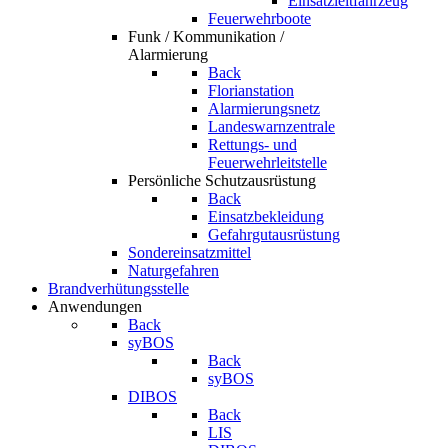
Einsatzleitfahrzeug
Feuerwehrboote
Funk / Kommunikation /
Alarmierung
Back
Florianstation
Alarmierungsnetz
Landeswarnzentrale
Rettungs- und
Feuerwehrleitstelle
Persönliche Schutzausrüstung
Back
Einsatzbekleidung
Gefahrgutausrüstung
Sondereinsatzmittel
Naturgefahren
Brandverhütungsstelle
Anwendungen
Back
syBOS
Back
syBOS
DIBOS
Back
LIS