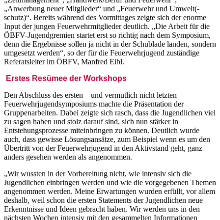
„Anwerbung neuer Mitglieder“ und „Feuerwehr und Umwelt(-
schutz)“. Bereits während des Vormittages zeigte sich der enorme
Input der jungen Feuerwehrmitglieder deutlich. „Die Arbeit für die
ÖBFV-Jugendgremien startet erst so richtig nach dem Symposium,
denn die Ergebnisse sollen ja nicht in der Schublade landen, sondern
umgesetzt werden“, so der für die Feuerwehrjugend zuständige
Referatsleiter im ÖBFV, Manfred Eibl.
Erstes Resümee der Workshops
Den Abschluss des ersten – und vermutlich nicht letzten –
Feuerwehrjugendsymposiums machte die Präsentation der
Gruppenarbeiten. Dabei zeigte sich rasch, dass die Jugendlichen viel
zu sagen haben und stolz darauf sind, sich nun stärker in
Entstehungsprozesse miteinbringen zu können. Deutlich wurde
auch, dass gewisse Lösungsansätze, zum Beispiel wenn es um den
Übertritt von der Feuerwehrjugend in den Aktivstand geht, ganz
anders gesehen werden als angenommen.
„Wir wussten in der Vorbereitung nicht, wie intensiv sich die
Jugendlichen einbringen werden und wie die vorgegebenen Themen
angenommen werden. Meine Erwartungen wurden erfüllt, vor allem
deshalb, weil schon die ersten Statements der Jugendlichen neue
Erkenntnisse und Ideen gebracht haben. Wir werden uns in den
nächsten Wochen intensiv mit den gesammelten Informationen