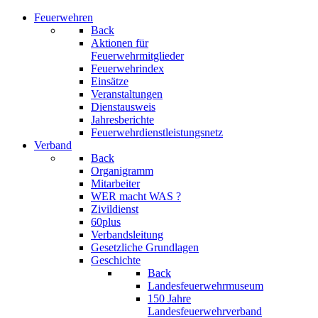
Feuerwehren
Back
Aktionen für
Feuerwehrmitglieder
Feuerwehrindex
Einsätze
Veranstaltungen
Dienstausweis
Jahresberichte
Feuerwehrdienstleistungsnetz
Verband
Back
Organigramm
Mitarbeiter
WER macht WAS ?
Zivildienst
60plus
Verbandsleitung
Gesetzliche Grundlagen
Geschichte
Back
Landesfeuerwehrmuseum
150 Jahre
Landesfeuerwehrverband