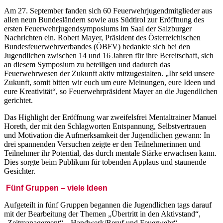
Am 27. September fanden sich 60 Feuerwehrjugendmitglieder aus
allen neun Bundesländern sowie aus Südtirol zur Eröffnung des
ersten Feuerwehrjugendsymposiums im Saal der Salzburger
Nachrichten ein. Robert Mayer, Präsident des Österreichischen
Bundesfeuerwehrverbandes (ÖBFV) bedankte sich bei den
Jugendlichen zwischen 14 und 16 Jahren für ihre Bereitschaft, sich
an diesem Symposium zu beteiligen und dadurch das
Feuerwehrwesen der Zukunft aktiv mitzugestalten. „Ihr seid unsere
Zukunft, somit bitten wir euch um eure Meinungen, eure Ideen und
eure Kreativität“, so Feuerwehrpräsident Mayer an die Jugendlichen
gerichtet.
Das Highlight der Eröffnung war zweifelsfrei Mentaltrainer Manuel
Horeth, der mit den Schlagworten Entspannung, Selbstvertrauen
und Motivation die Aufmerksamkeit der Jugendlichen gewann: In
drei spannenden Versuchen zeigte er den Teilnehmerinnen und
Teilnehmer ihr Potential, das durch mentale Stärke erwachsen kann.
Dies sorgte beim Publikum für tobenden Applaus und staunende
Gesichter.
Fünf Gruppen – viele Ideen
Aufgeteilt in fünf Gruppen begannen die Jugendlichen tags darauf
mit der Bearbeitung der Themen „Übertritt in den Aktivstand“,
„Zeitmanagement“, „Handwerk/Beruf und Feuerwehr“,