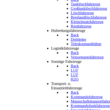
Tanklöschfahrzeug
Großtanklöschfahrzeug
Löschfahrzeug
Berglandlöschfahrzeug
Kleineinsatzfahrzeug
Rüstfahrzeug
Hubrettungsfahrzeuge
Back
Drehleiter
Teleskopmastbühne
Logistikfahrzeuge
Back
Versorgungsfahrzeug
Sonstige Fahrzeuge
Back
LUF
LUF
H2O
Transport- u.
Einsatzleitfahrzeuge
Back
Kommandofahrzeug
Mannschaftstranportfahr
Kommandofunkfahrzeug