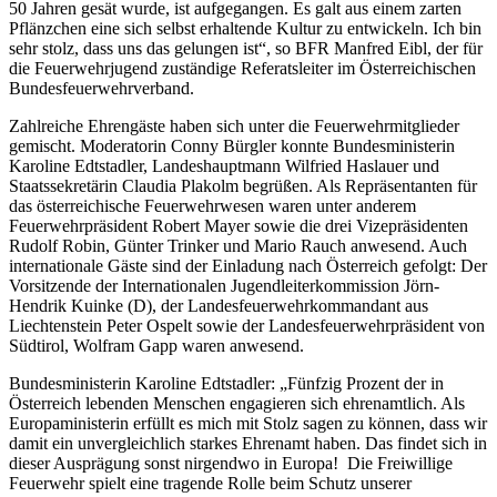
50 Jahren gesät wurde, ist aufgegangen. Es galt aus einem zarten
Pflänzchen eine sich selbst erhaltende Kultur zu entwickeln. Ich bin
sehr stolz, dass uns das gelungen ist“, so BFR Manfred Eibl, der für
die Feuerwehrjugend zuständige Referatsleiter im Österreichischen
Bundesfeuerwehrverband.
Zahlreiche Ehrengäste haben sich unter die Feuerwehrmitglieder
gemischt. Moderatorin Conny Bürgler konnte Bundesministerin
Karoline Edtstadler, Landeshauptmann Wilfried Haslauer und
Staatssekretärin Claudia Plakolm begrüßen. Als Repräsentanten für
das österreichische Feuerwehrwesen waren unter anderem
Feuerwehrpräsident Robert Mayer sowie die drei Vizepräsidenten
Rudolf Robin, Günter Trinker und Mario Rauch anwesend. Auch
internationale Gäste sind der Einladung nach Österreich gefolgt: Der
Vorsitzende der Internationalen Jugendleiterkommission Jörn-
Hendrik Kuinke (D), der Landesfeuerwehrkommandant aus
Liechtenstein Peter Ospelt sowie der Landesfeuerwehrpräsident von
Südtirol, Wolfram Gapp waren anwesend.
Bundesministerin Karoline Edtstadler: „Fünfzig Prozent der in
Österreich lebenden Menschen engagieren sich ehrenamtlich. Als
Europaministerin erfüllt es mich mit Stolz sagen zu können, dass wir
damit ein unvergleichlich starkes Ehrenamt haben. Das findet sich in
dieser Ausprägung sonst nirgendwo in Europa! Die Freiwillige
Feuerwehr spielt eine tragende Rolle beim Schutz unserer