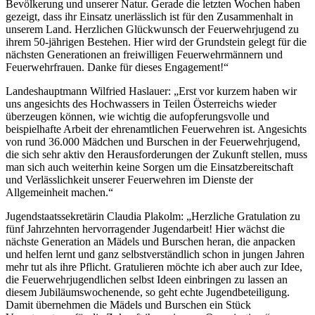
Bevölkerung und unserer Natur. Gerade die letzten Wochen haben
gezeigt, dass ihr Einsatz unerlässlich ist für den Zusammenhalt in
unserem Land. Herzlichen Glückwunsch der Feuerwehrjugend zu
ihrem 50-jährigen Bestehen. Hier wird der Grundstein gelegt für die
nächsten Generationen an freiwilligen Feuerwehrmännern und
Feuerwehrfrauen. Danke für dieses Engagement!“
Landeshauptmann Wilfried Haslauer: „Erst vor kurzem haben wir
uns angesichts des Hochwassers in Teilen Österreichs wieder
überzeugen können, wie wichtig die aufopferungsvolle und
beispielhafte Arbeit der ehrenamtlichen Feuerwehren ist. Angesichts
von rund 36.000 Mädchen und Burschen in der Feuerwehrjugend,
die sich sehr aktiv den Herausforderungen der Zukunft stellen, muss
man sich auch weiterhin keine Sorgen um die Einsatzbereitschaft
und Verlässlichkeit unserer Feuerwehren im Dienste der
Allgemeinheit machen.“
Jugendstaatssekretärin Claudia Plakolm: „Herzliche Gratulation zu
fünf Jahrzehnten hervorragender Jugendarbeit! Hier wächst die
nächste Generation an Mädels und Burschen heran, die anpacken
und helfen lernt und ganz selbstverständlich schon in jungen Jahren
mehr tut als ihre Pflicht. Gratulieren möchte ich aber auch zur Idee,
die Feuerwehrjugendlichen selbst Ideen einbringen zu lassen an
diesem Jubiläumswochenende, so geht echte Jugendbeteiligung.
Damit übernehmen die Mädels und Burschen ein Stück