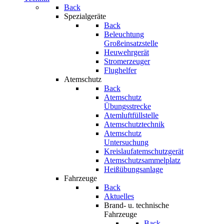
Back
Spezialgeräte
Back
Beleuchtung
Großeinsatzstelle
Heuwehrgerät
Stromerzeuger
Flughelfer
Atemschutz
Back
Atemschutz
Übungsstrecke
Atemluftfüllstelle
Atemschutztechnik
Atemschutz
Untersuchung
Kreislaufatemschutzgerät
Atemschutzsammelplatz
Heißübungsanlage
Fahrzeuge
Back
Aktuelles
Brand- u. technische
Fahrzeuge
Back